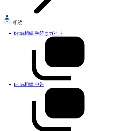
相続
better相続 手続きガイド
better相続 申告